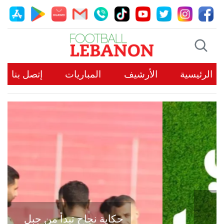
الرئيسية
الأرشيف
المباريات
إتصل بنا
حكاية نجاح تبدأ من جبل