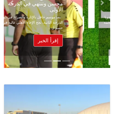
محسن وتنتهي في الدرجة
Next
Previous
الأولى
بعد موسم حافل بالإثارة والصراع في دوري
الدرجة الثانية، نجح الإخاء الأهلي عاليه في
حسم ل...
إقرأ الخبر