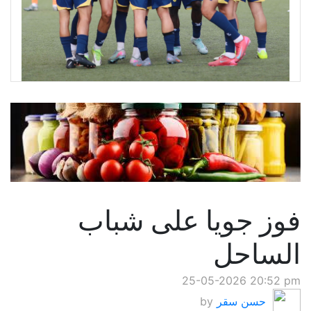
فوز جويا على شباب
الساحل
25-05-2026 20:52 pm
حسن سقر
by