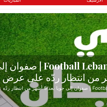
الأرشيف
المباريات
ح تبدأ من جبل محسن وتنته
أولى
ثارة والصراع في دوري الدرجة الثانية، نجح الإخاء الأ