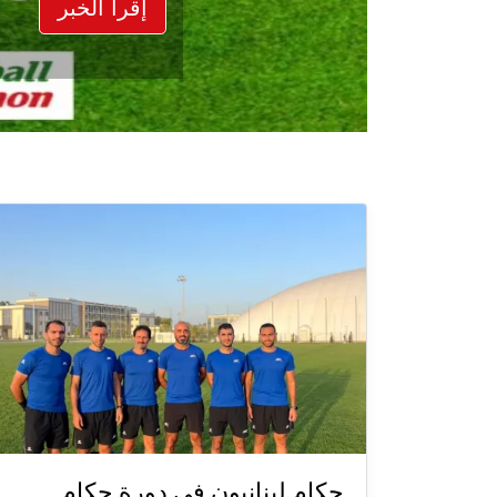
إقرأ الخبر
حكام لبنانيون في دورة حكام