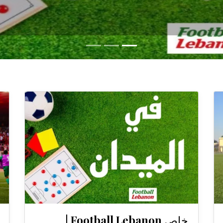
خاص Football Lebanon |