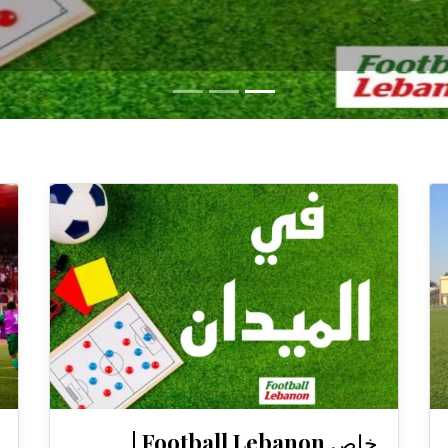
خاص Football Lebanon |