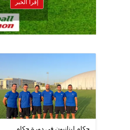
إقرأ الخبر
حكام لبنانيون في دورة حكام