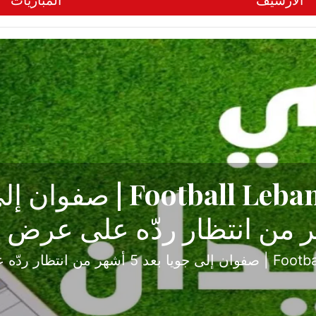
الأرشيف
المباريات
ح تبدأ من جبل محسن وتنته
أولى
ثارة والصراع في دوري الدرجة الثانية، نجح الإخاء الأ