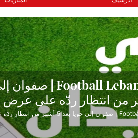
الأرشيف
المباريات
ح تبدأ من جبل محسن وتنته
أولى
ثارة والصراع في دوري الدرجة الثانية، نجح الإخاء الأ