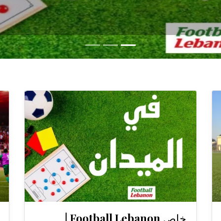
خاص Football Lebanon |