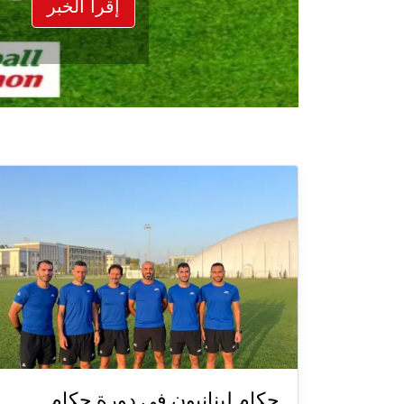
إقرأ الخبر
حكام لبنانيون في دورة حكام