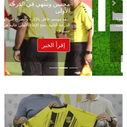
محسن وتنتهي في الدرجة
Next
Previous
الأولى
بعد موسم حافل بالإثارة والصراع في دوري
الدرجة الثانية، نجح الإخاء الأهلي عاليه في
حسم ل...
إقرأ الخبر