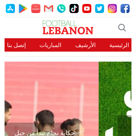
الرئيسية
الأرشيف
المباريات
إتصل بنا
حكاية نجاح تبدأ من جبل