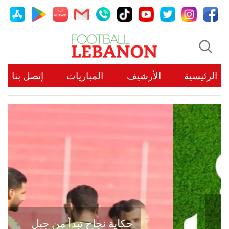
الرئيسية
الأرشيف
المباريات
إتصل بنا
حكاية نجاح تبدأ من جبل