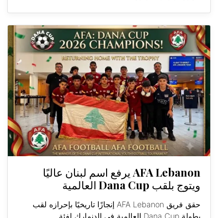
AFA Lebanon يرفع اسم لبنان عاليًا
ويتوج بلقب Dana Cup العالمية
حقق فريق AFA Lebanon إنجازًا تاريخيًا بإحرازه لقب
بطولة Dana Cup العالمية في الدنمارك لفئة...