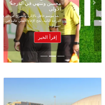
محسن وتنتهي في الدرجة
Next
Previous
الأولى
بعد موسم حافل بالإثارة والصراع في دوري
الدرجة الثانية، نجح الإخاء الأهلي عاليه في
حسم ل...
إقرأ الخبر