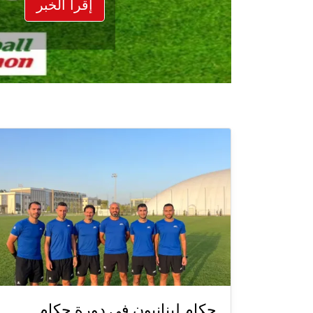
إقرأ الخبر
حكام لبنانيون في دورة حكام