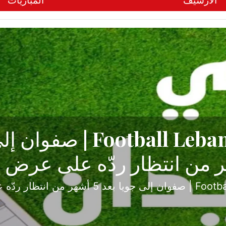
الأرشيف
المباريات
ح تبدأ من جبل محسن وتنته
أولى
ثارة والصراع في دوري الدرجة الثانية، نجح الإخاء الأ