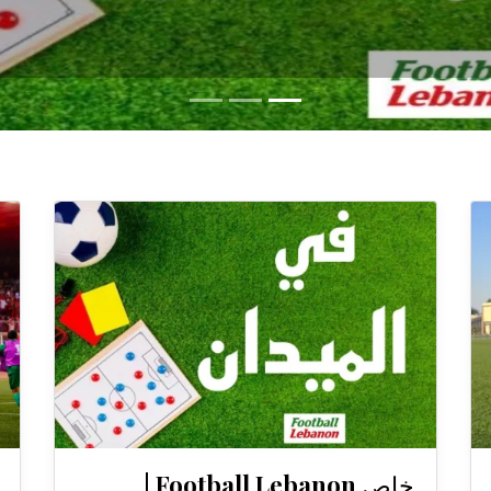
خاص Football Lebanon |