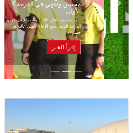
محسن وتنتهي في الدرجة
Next
Previous
الأولى
بعد موسم حافل بالإثارة والصراع في دوري
الدرجة الثانية، نجح الإخاء الأهلي عاليه في
حسم ل...
إقرأ الخبر