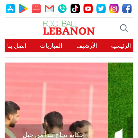
الرئيسية
الأرشيف
المباريات
إتصل بنا
حكاية نجاح تبدأ من جبل