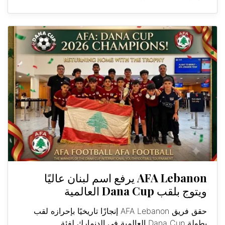
AFA Lebanon يرفع اسم لبنان عاليًا
ويتوج بلقب Dana Cup العالمية
حقق فريق AFA Lebanon إنجازًا تاريخيًا بإحرازه لقب
بطولة Dana Cup العالمية في الدنمارك لفئة...