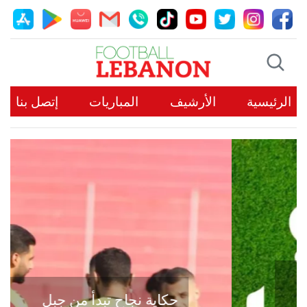
الرئيسية
الأرشيف
المباريات
إتصل بنا
حكاية نجاح تبدأ من جبل