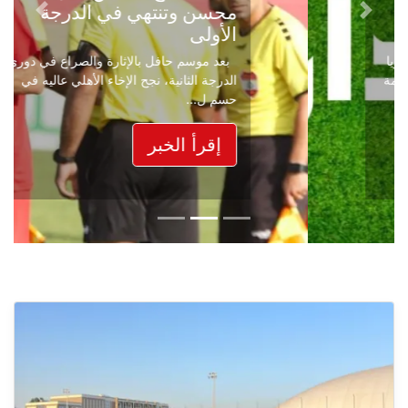
محسن وتنتهي في الدرجة
Next
Previous
الأولى
بعد موسم حافل بالإثارة والصراع في دوري
الدرجة الثانية، نجح الإخاء الأهلي عاليه في
حسم ل...
إقرأ الخبر