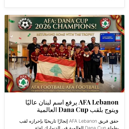
AFA Lebanon يرفع اسم لبنان عاليًا
ويتوج بلقب Dana Cup العالمية
حقق فريق AFA Lebanon إنجازًا تاريخيًا بإحرازه لقب
بطولة Dana Cup العالمية في الدنمارك لفئة...