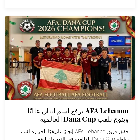
AFA Lebanon يرفع اسم لبنان عاليًا
ويتوج بلقب Dana Cup العالمية
حقق فريق AFA Lebanon إنجازًا تاريخيًا بإحرازه لقب
بطولة Dana Cup العالمية في الدنمارك لفئة...