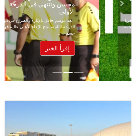
محسن وتنتهي في الدرجة
Next
Previous
الأولى
بعد موسم حافل بالإثارة والصراع في دوري
الدرجة الثانية، نجح الإخاء الأهلي عاليه في
حسم ل...
إقرأ الخبر