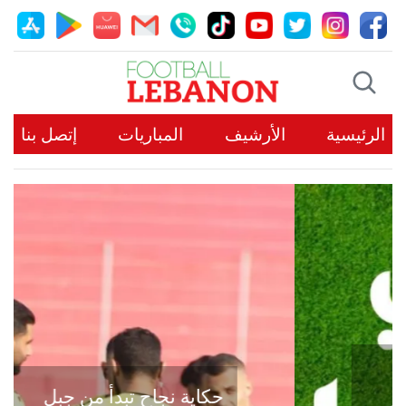
الرئيسية
الأرشيف
المباريات
إتصل بنا
حكاية نجاح تبدأ من جبل