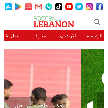
الرئيسية
الأرشيف
المباريات
إتصل بنا
حكاية نجاح تبدأ من جبل