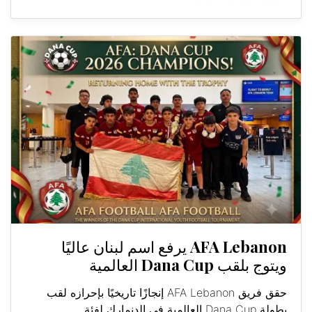
AFA Lebanon يرفع اسم لبنان عاليًا
ويتوج بلقب Dana Cup العالمية
حقق فريق AFA Lebanon إنجازًا تاريخيًا بإحرازه لقب
بطولة Dana Cup العالمية في الدنمارك لفئة...