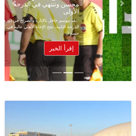
محسن وتنتهي في الدرجة
Next
Previous
الأولى
بعد موسم حافل بالإثارة والصراع في دوري
الدرجة الثانية، نجح الإخاء الأهلي عاليه في
حسم ل...
إقرأ الخبر