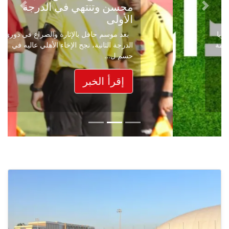
محسن وتنتهي في الدرجة
Next
Previous
الأولى
بعد موسم حافل بالإثارة والصراع في دوري
الدرجة الثانية، نجح الإخاء الأهلي عاليه في
حسم ل...
إقرأ الخبر