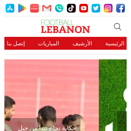
الرئيسية
الأرشيف
المباريات
إتصل بنا
حكاية نجاح تبدأ من جبل