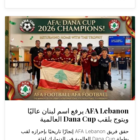
AFA Lebanon يرفع اسم لبنان عاليًا
ويتوج بلقب Dana Cup العالمية
حقق فريق AFA Lebanon إنجازًا تاريخيًا بإحرازه لقب
بطولة Dana Cup العالمية في الدنمارك لفئة...