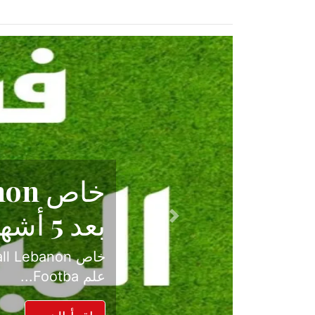
حكاية نجا
الدرجة ال
Previous
بعد موسم حافل بالإ
حسم ل...