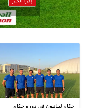
إقرأ الخبر
حكام لبنانيون في دورة حكام