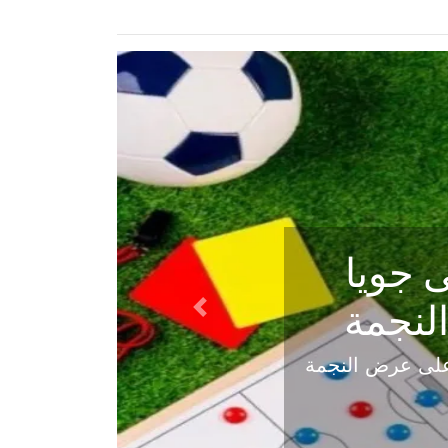
ي في
Next
هلي عاليه في