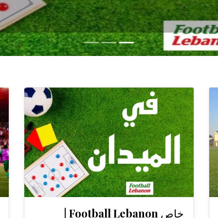
خاص Football Lebanon |