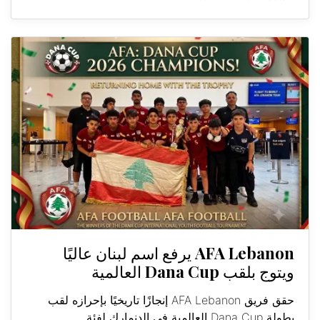
AFA Lebanon يرفع اسم لبنان عاليًا
ويتوج بلقب Dana Cup العالمية
حقق فريق AFA Lebanon إنجازًا تاريخيًا بإحرازه لقب
بطولة Dana Cup العالمية في الدنمارك لفئة...