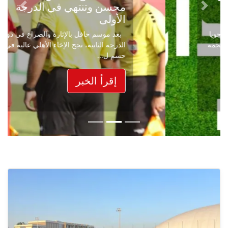
محسن وتنتهي في الدرجة
Next
Previous
الأولى
بعد موسم حافل بالإثارة والصراع في دوري
الدرجة الثانية، نجح الإخاء الأهلي عاليه في
حسم ل...
إقرأ الخبر