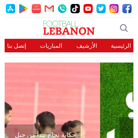
الرئيسية
الأرشيف
المباريات
إتصل بنا
حكاية نجاح تبدأ من جبل