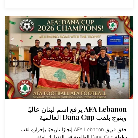
AFA Lebanon يرفع اسم لبنان عاليًا
ويتوج بلقب Dana Cup العالمية
حقق فريق AFA Lebanon إنجازًا تاريخيًا بإحرازه لقب
بطولة Dana Cup العالمية في الدنمارك لفئة...