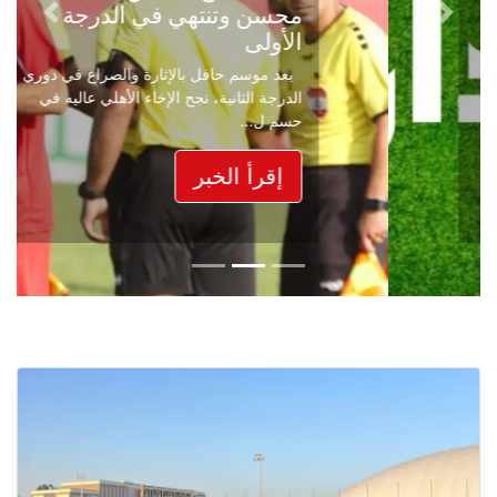
محسن وتنتهي في الدرجة
Next
Previous
الأولى
بعد موسم حافل بالإثارة والصراع في دوري
الدرجة الثانية، نجح الإخاء الأهلي عاليه في
حسم ل...
إقرأ الخبر