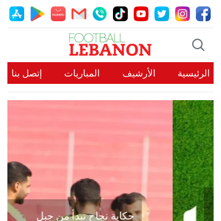
الرئيسية
الأرشيف
المباريات
إتصل بنا
حكاية نجاح تبدأ من جبل