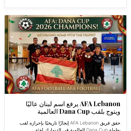
AFA Lebanon يرفع اسم لبنان عاليًا
ويتوج بلقب Dana Cup العالمية
حقق فريق AFA Lebanon إنجازًا تاريخيًا بإحرازه لقب
بطولة Dana Cup العالمية في الدنمارك لفئة...