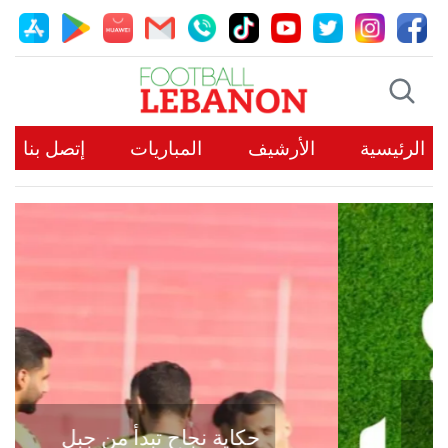
الرئيسية
الأرشيف
المباريات
إتصل بنا
حكاية نجاح تبدأ من جبل