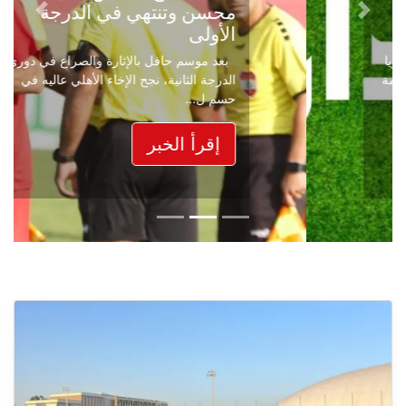
محسن وتنتهي في الدرجة
Next
Previous
الأولى
بعد موسم حافل بالإثارة والصراع في دوري
الدرجة الثانية، نجح الإخاء الأهلي عاليه في
حسم ل...
إقرأ الخبر