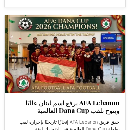
AFA Lebanon يرفع اسم لبنان عاليًا
ويتوج بلقب Dana Cup العالمية
حقق فريق AFA Lebanon إنجازًا تاريخيًا بإحرازه لقب
بطولة Dana Cup العالمية في الدنمارك لفئة...