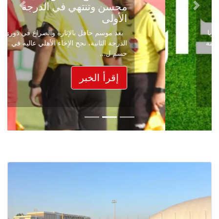
محسن وتنتهي في الدرجة
Next
Previous
الأولى
بعد موسم حافل بالإثارة والصراع في دوري
الدرجة الثانية، نجح الإخاء الأهلي عاليه في
حسم ل...
إقرأ الخبر