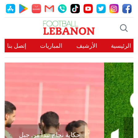
الرئيسية
الأرشيف
المباريات
إتصل بنا
حكاية نجاح تبدأ من جبل