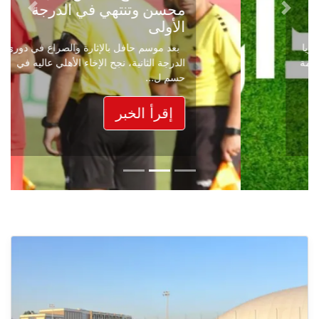
محسن وتنتهي في الدرجة
Next
Previous
الأولى
بعد موسم حافل بالإثارة والصراع في دوري
الدرجة الثانية، نجح الإخاء الأهلي عاليه في
حسم ل...
إقرأ الخبر