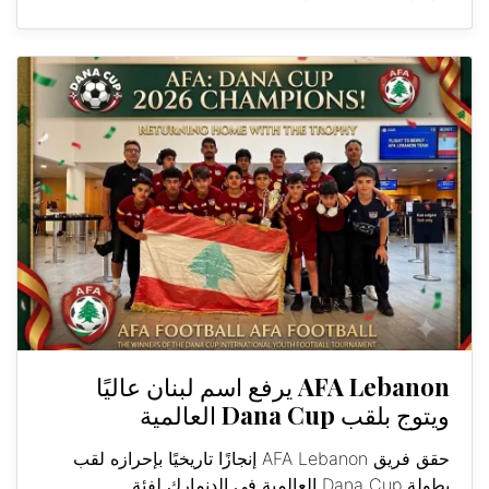
AFA Lebanon يرفع اسم لبنان عاليًا
ويتوج بلقب Dana Cup العالمية
حقق فريق AFA Lebanon إنجازًا تاريخيًا بإحرازه لقب
بطولة Dana Cup العالمية في الدنمارك لفئة...