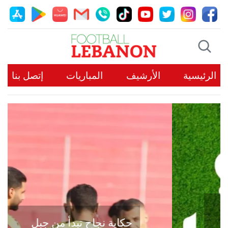
الرئيسية
الأرشيف
المباريات
إتصل بنا
حكاية نجاح تبدأ من جبل