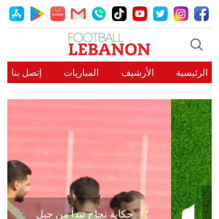
الرئيسية
الأرشيف
المباريات
إتصل بنا
حكاية نجاح تبدأ من جبل