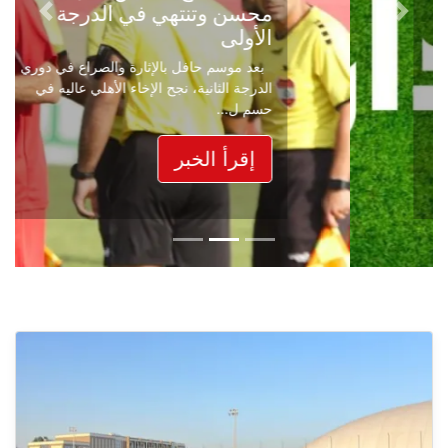
محسن وتنتهي في الدرجة
Next
Previous
الأولى
بعد موسم حافل بالإثارة والصراع في دوري
الدرجة الثانية، نجح الإخاء الأهلي عاليه في
حسم ل...
إقرأ الخبر