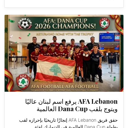
AFA Lebanon يرفع اسم لبنان عاليًا
ويتوج بلقب Dana Cup العالمية
حقق فريق AFA Lebanon إنجازًا تاريخيًا بإحرازه لقب
بطولة Dana Cup العالمية في الدنمارك لفئة...