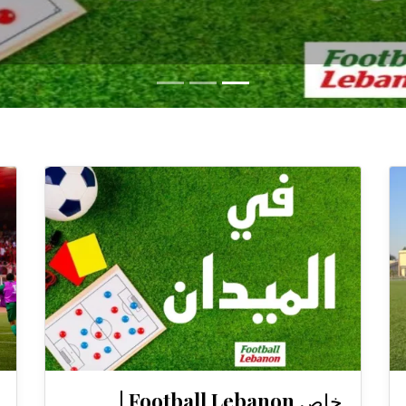
خاص Football Lebanon |