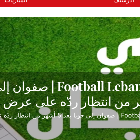
الأرشيف
المباريات
ح تبدأ من جبل محسن وتنته
أولى
ثارة والصراع في دوري الدرجة الثانية، نجح الإخاء الأ