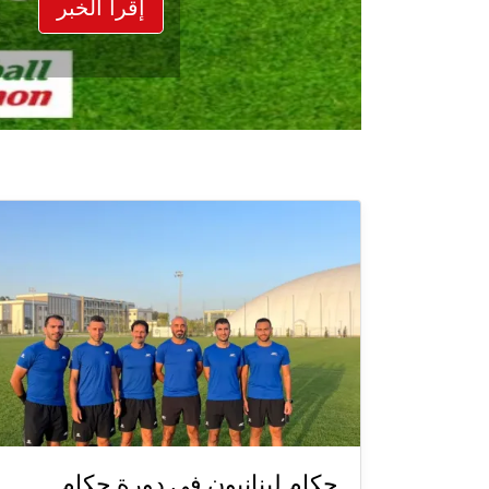
إقرأ الخبر
حكام لبنانيون في دورة حكام