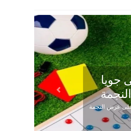
ي في
Next
هلي عاليه في