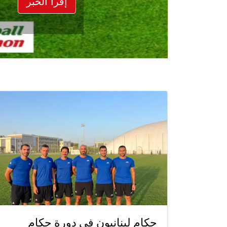
إقرأ الخبر
حكام لبنانيون في دورة حكام