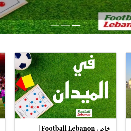
خاص Football Lebanon |