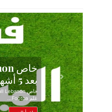
حكاية نجا
الدرجة ال
Previous
بعد موسم حافل بالإ
حسم ل...