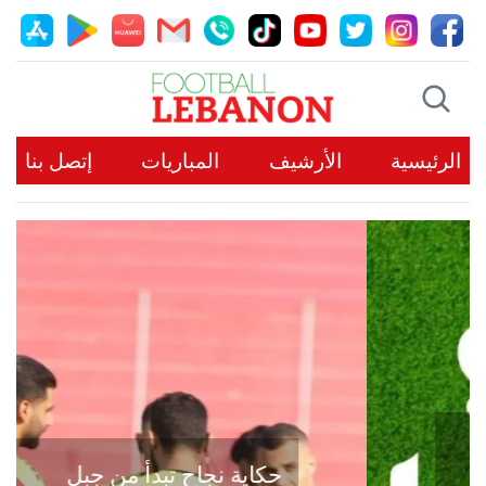
الرئيسية
الأرشيف
المباريات
إتصل بنا
حكاية نجاح تبدأ من جبل