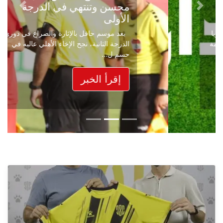
محسن وتنتهي في الدرجة
Next
Previous
الأولى
بعد موسم حافل بالإثارة والصراع في دوري
الدرجة الثانية، نجح الإخاء الأهلي عاليه في
حسم ل...
إقرأ الخبر