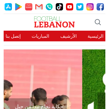
الرئيسية
الأرشيف
المباريات
إتصل بنا
حكاية نجاح تبدأ من جبل