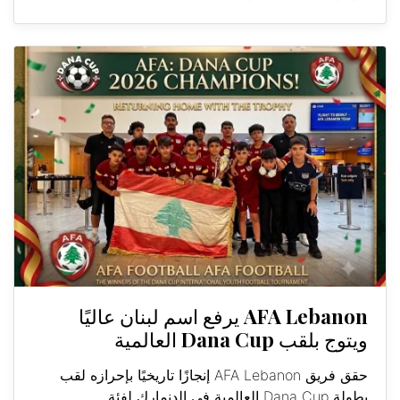
AFA Lebanon يرفع اسم لبنان عاليًا
ويتوج بلقب Dana Cup العالمية
حقق فريق AFA Lebanon إنجازًا تاريخيًا بإحرازه لقب
بطولة Dana Cup العالمية في الدنمارك لفئة...