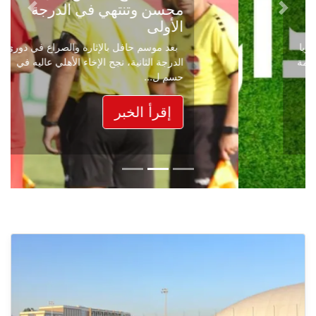
محسن وتنتهي في الدرجة
Next
Previous
الأولى
بعد موسم حافل بالإثارة والصراع في دوري
الدرجة الثانية، نجح الإخاء الأهلي عاليه في
حسم ل...
إقرأ الخبر