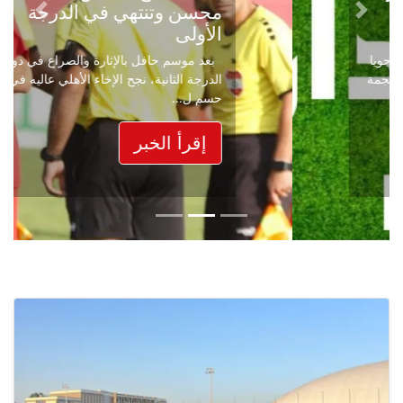
محسن وتنتهي في الدرجة
Next
Previous
الأولى
بعد موسم حافل بالإثارة والصراع في دوري
الدرجة الثانية، نجح الإخاء الأهلي عاليه في
حسم ل...
إقرأ الخبر