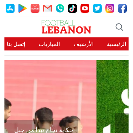
الرئيسية
الأرشيف
المباريات
إتصل بنا
حكاية نجاح تبدأ من جبل