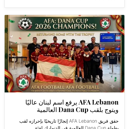
AFA Lebanon يرفع اسم لبنان عاليًا
ويتوج بلقب Dana Cup العالمية
حقق فريق AFA Lebanon إنجازًا تاريخيًا بإحرازه لقب
بطولة Dana Cup العالمية في الدنمارك لفئة...