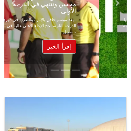
محسن وتنتهي في الدرجة
Next
Previous
الأولى
بعد موسم حافل بالإثارة والصراع في دوري
الدرجة الثانية، نجح الإخاء الأهلي عاليه في
حسم ل...
إقرأ الخبر