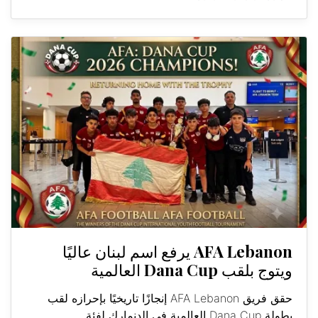
AFA Lebanon يرفع اسم لبنان عاليًا
ويتوج بلقب Dana Cup العالمية
حقق فريق AFA Lebanon إنجازًا تاريخيًا بإحرازه لقب
بطولة Dana Cup العالمية في الدنمارك لفئة...