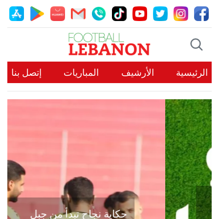
الرئيسية
الأرشيف
المباريات
إتصل بنا
حكاية نجاح تبدأ من جبل