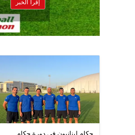
إقرأ الخبر
حكام لبنانيون في دورة حكام