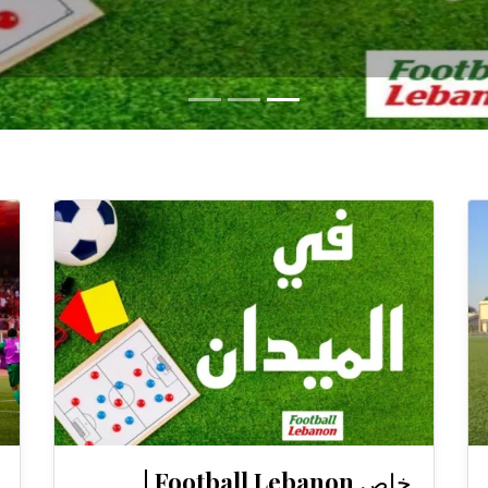
خاص Football Lebanon |