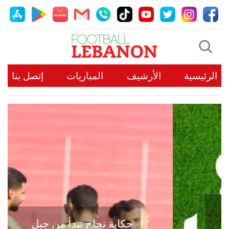
الرئيسية
الأرشيف
المباريات
إتصل بنا
حكاية نجاح تبدأ من جبل