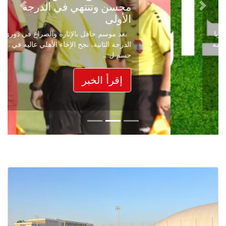
محسن وتنتهي في الدرجة
Next
Previous
الأولى
بعد موسم حافل بالإثارة والصراع في دوري
الدرجة الثانية، نجح الإخاء الأهلي عاليه في
حسم ل...
إقرأ الخبر