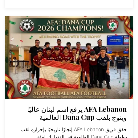
AFA Lebanon يرفع اسم لبنان عاليًا
ويتوج بلقب Dana Cup العالمية
حقق فريق AFA Lebanon إنجازًا تاريخيًا بإحرازه لقب
بطولة Dana Cup العالمية في الدنمارك لفئة...