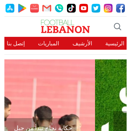
الرئيسية
الأرشيف
المباريات
إتصل بنا
حكاية نجاح تبدأ من جبل