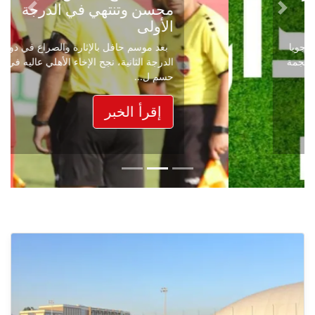
محسن وتنتهي في الدرجة
Next
Previous
الأولى
بعد موسم حافل بالإثارة والصراع في دوري
الدرجة الثانية، نجح الإخاء الأهلي عاليه في
حسم ل...
إقرأ الخبر