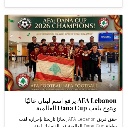
AFA Lebanon يرفع اسم لبنان عاليًا
ويتوج بلقب Dana Cup العالمية
حقق فريق AFA Lebanon إنجازًا تاريخيًا بإحرازه لقب
بطولة Dana Cup العالمية في الدنمارك لفئة...