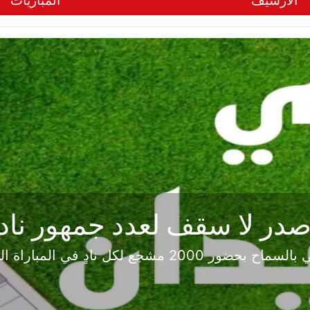
الأرشيف
المباريات
بعد 5 أشهر من انتظار ردّه على عرض النجمة
علم Footba...