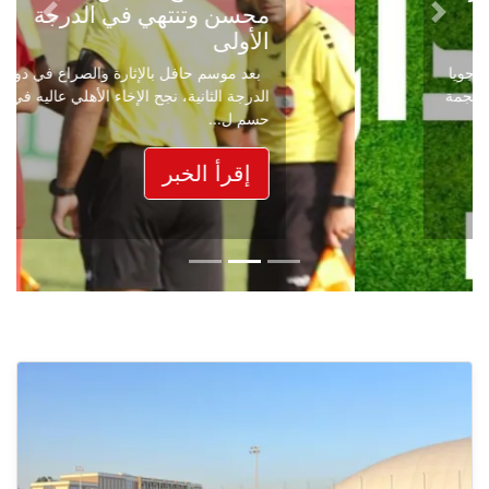
محسن وتنتهي في الدرجة
Next
Previous
الأولى
بعد موسم حافل بالإثارة والصراع في دوري
الدرجة الثانية، نجح الإخاء الأهلي عاليه في
حسم ل...
إقرأ الخبر