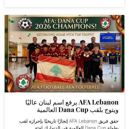
AFA Lebanon يرفع اسم لبنان عاليًا
ويتوج بلقب Dana Cup العالمية
حقق فريق AFA Lebanon إنجازًا تاريخيًا بإحرازه لقب
بطولة Dana Cup العالمية في الدنمارك لفئة...