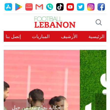
الرئيسية
الأرشيف
المباريات
إتصل بنا
حكاية نجاح تبدأ من جبل