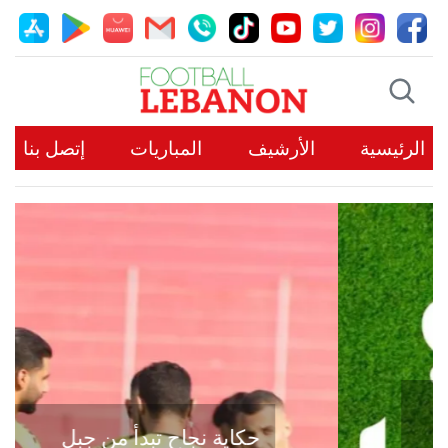
الرئيسية
الأرشيف
المباريات
إتصل بنا
حكاية نجاح تبدأ من جبل