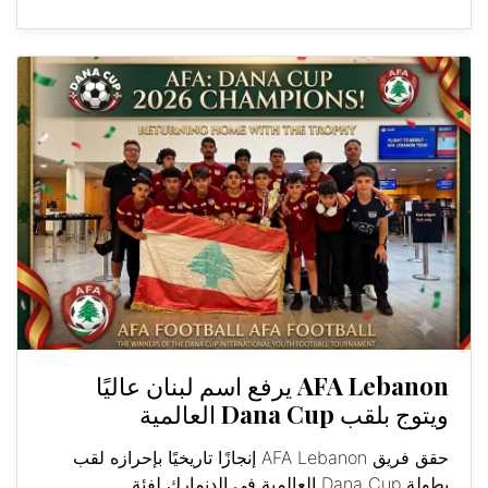
AFA Lebanon يرفع اسم لبنان عاليًا
ويتوج بلقب Dana Cup العالمية
حقق فريق AFA Lebanon إنجازًا تاريخيًا بإحرازه لقب
بطولة Dana Cup العالمية في الدنمارك لفئة...