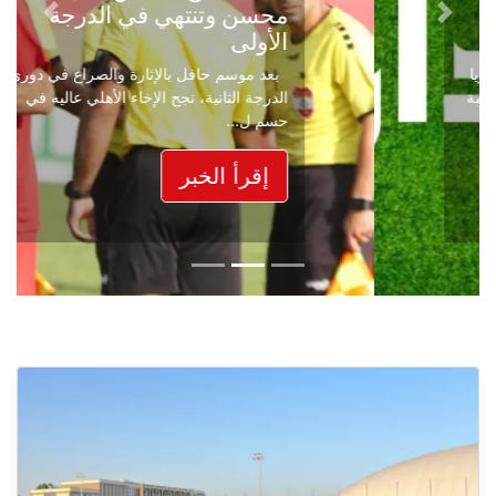
محسن وتنتهي في الدرجة
Next
Previous
الأولى
بعد موسم حافل بالإثارة والصراع في دوري
الدرجة الثانية، نجح الإخاء الأهلي عاليه في
حسم ل...
إقرأ الخبر