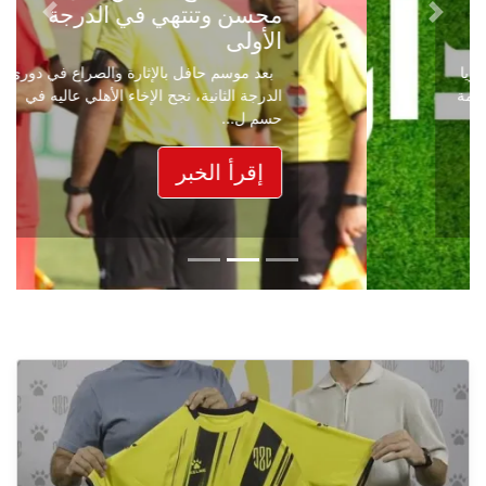
محسن وتنتهي في الدرجة
Next
Previous
الأولى
بعد موسم حافل بالإثارة والصراع في دوري
الدرجة الثانية، نجح الإخاء الأهلي عاليه في
حسم ل...
إقرأ الخبر