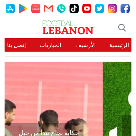
الرئيسية
الأرشيف
المباريات
إتصل بنا
حكاية نجاح تبدأ من جبل