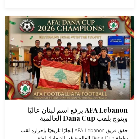
AFA Lebanon يرفع اسم لبنان عاليًا
ويتوج بلقب Dana Cup العالمية
حقق فريق AFA Lebanon إنجازًا تاريخيًا بإحرازه لقب
بطولة Dana Cup العالمية في الدنمارك لفئة...