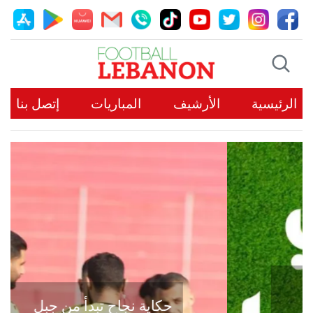
الرئيسية
الأرشيف
المباريات
إتصل بنا
حكاية نجاح تبدأ من جبل