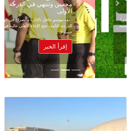
محسن وتنتهي في الدرجة
Next
Previous
الأولى
بعد موسم حافل بالإثارة والصراع في دوري
الدرجة الثانية، نجح الإخاء الأهلي عاليه في
حسم ل...
إقرأ الخبر