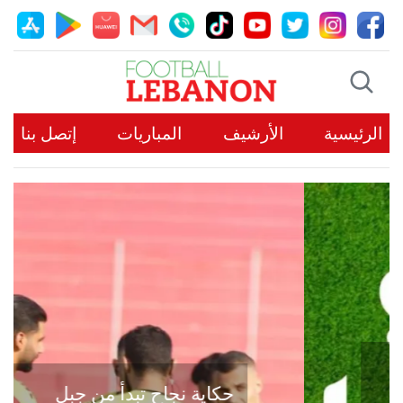
الرئيسية
الأرشيف
المباريات
إتصل بنا
حكاية نجاح تبدأ من جبل