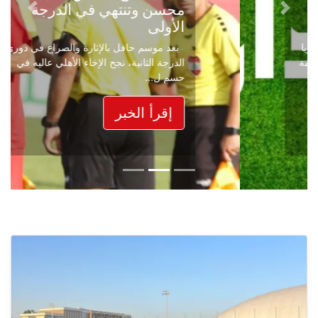
محسن وتنتهي في الدرجة
Next
Previous
الأولى
بعد موسم حافل بالإثارة والصراع في دوري
الدرجة الثانية، نجح الإخاء الأهلي عاليه في
حسم ل...
إقرأ الخبر