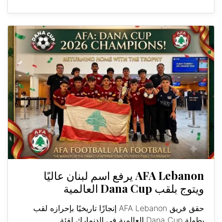
AFA Lebanon يرفع اسم لبنان عاليًا
ويتوج بلقب Dana Cup العالمية
حقق فريق AFA Lebanon إنجازًا تاريخيًا بإحرازه لقب
بطولة Dana Cup العالمية في الدنمارك لفئة...