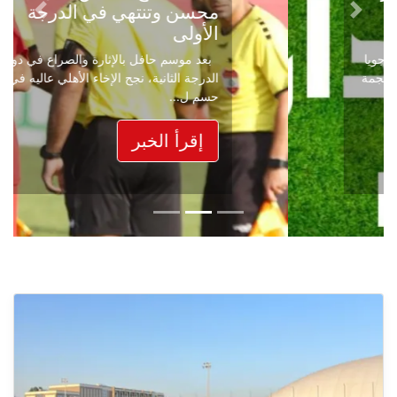
محسن وتنتهي في الدرجة
Next
Previous
الأولى
بعد موسم حافل بالإثارة والصراع في دوري
الدرجة الثانية، نجح الإخاء الأهلي عاليه في
حسم ل...
إقرأ الخبر