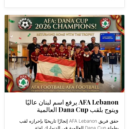
AFA Lebanon يرفع اسم لبنان عاليًا
ويتوج بلقب Dana Cup العالمية
حقق فريق AFA Lebanon إنجازًا تاريخيًا بإحرازه لقب
بطولة Dana Cup العالمية في الدنمارك لفئة...