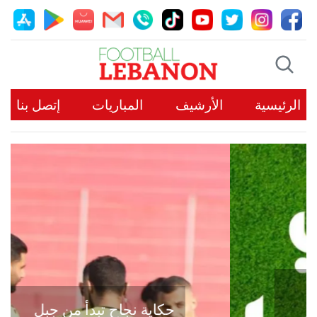
الرئيسية
الأرشيف
المباريات
إتصل بنا
حكاية نجاح تبدأ من جبل