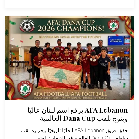
AFA Lebanon يرفع اسم لبنان عاليًا
ويتوج بلقب Dana Cup العالمية
حقق فريق AFA Lebanon إنجازًا تاريخيًا بإحرازه لقب
بطولة Dana Cup العالمية في الدنمارك لفئة...