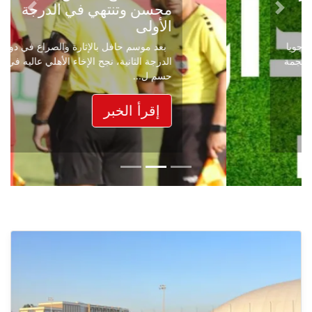
محسن وتنتهي في الدرجة
Next
Previous
الأولى
بعد موسم حافل بالإثارة والصراع في دوري
الدرجة الثانية، نجح الإخاء الأهلي عاليه في
حسم ل...
إقرأ الخبر