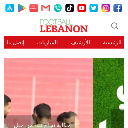
الرئيسية
الأرشيف
المباريات
إتصل بنا
حكاية نجاح تبدأ من جبل