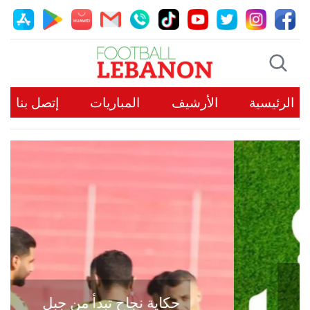
الرئيسية
الأرشيف
المباريات
إتصل بنا
حكاية نجاح تبدأ من جبل