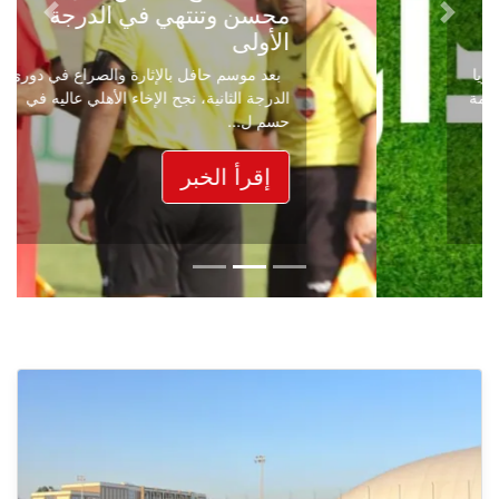
محسن وتنتهي في الدرجة
Next
Previous
الأولى
بعد موسم حافل بالإثارة والصراع في دوري
الدرجة الثانية، نجح الإخاء الأهلي عاليه في
حسم ل...
إقرأ الخبر