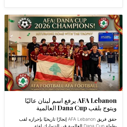
AFA Lebanon يرفع اسم لبنان عاليًا
ويتوج بلقب Dana Cup العالمية
حقق فريق AFA Lebanon إنجازًا تاريخيًا بإحرازه لقب
بطولة Dana Cup العالمية في الدنمارك لفئة...