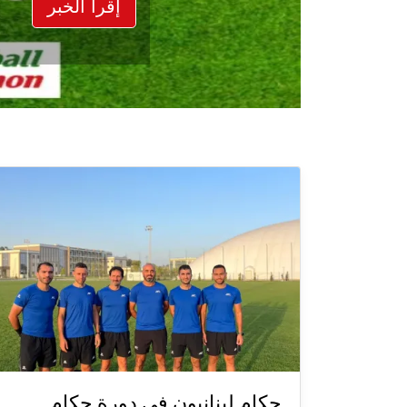
إقرأ الخبر
حكام لبنانيون في دورة حكام