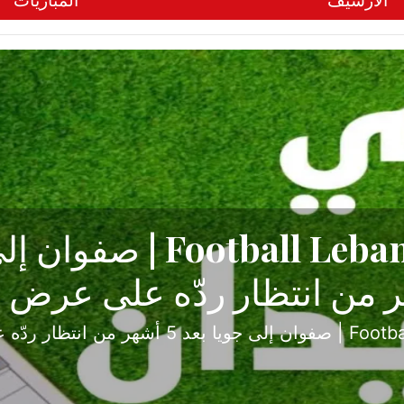
الأرشيف
المباريات
ح تبدأ من جبل محسن وتنته
أولى
ثارة والصراع في دوري الدرجة الثانية، نجح الإخاء الأ