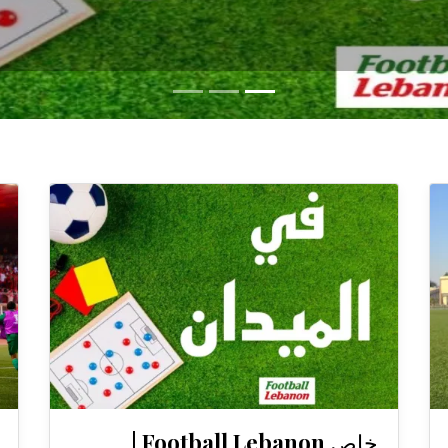
خاص Football Lebanon |