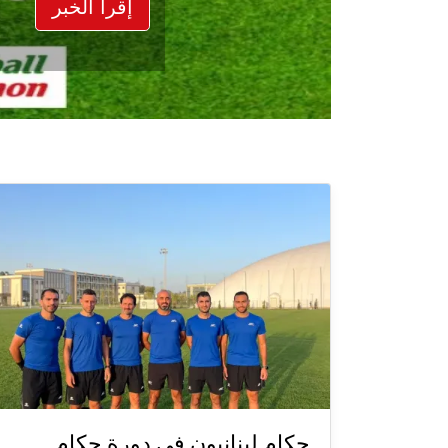
إقرأ الخبر
حكام لبنانيون في دورة حكام