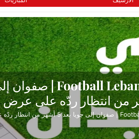
الأرشيف
المباريات
ح تبدأ من جبل محسن وتنته
أولى
ثارة والصراع في دوري الدرجة الثانية، نجح الإخاء الأ