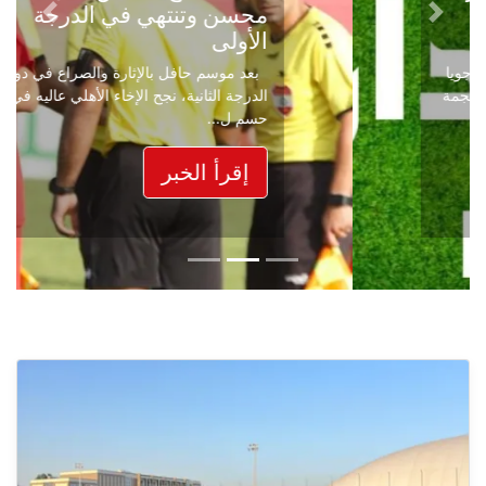
محسن وتنتهي في الدرجة
Next
Previous
الأولى
بعد موسم حافل بالإثارة والصراع في دوري
الدرجة الثانية، نجح الإخاء الأهلي عاليه في
حسم ل...
إقرأ الخبر