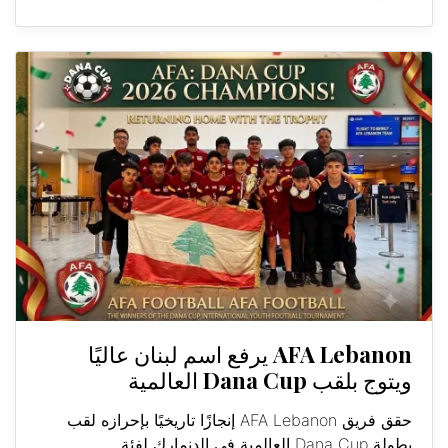
AFA Lebanon يرفع اسم لبنان عاليًا
ويتوج بلقب Dana Cup العالمية
حقق فريق AFA Lebanon إنجازًا تاريخيًا بإحرازه لقب
بطولة Dana Cup العالمية في الدنمارك لفئة...