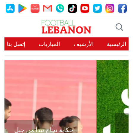
الرئيسية
الأرشيف
المباريات
إتصل بنا
حكاية نجاح تبدأ من جبل