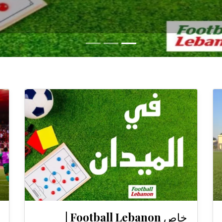
خاص Football Lebanon |