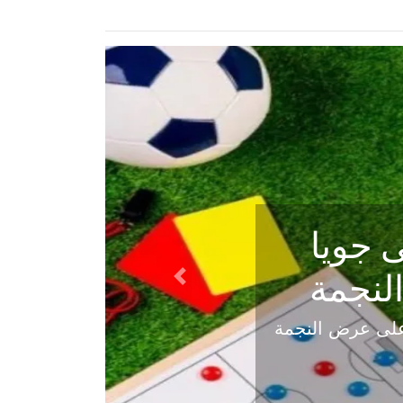
ي في
Next
هلي عاليه في