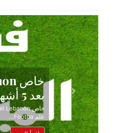
حكاية نجا
الدرجة ال
Previous
بعد موسم حافل بالإ
حسم ل...