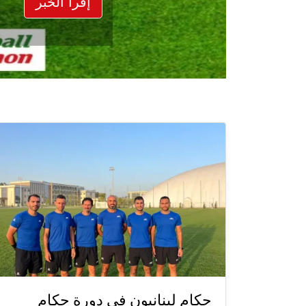
إقرأ الخبر
حكام لبنانيون في دورة حكام