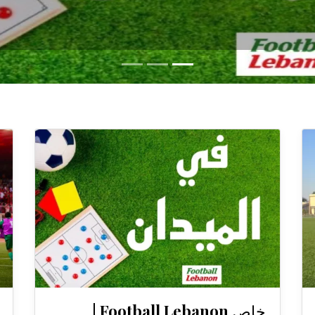
خاص Football Lebanon |