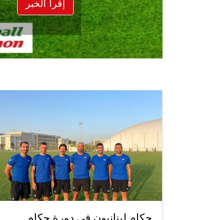
إقرأ الخبر
حكام لبنانيون في دورة حكام