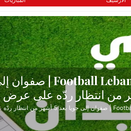
الأرشيف
المباريات
ح تبدأ من جبل محسن وتنته
أولى
ثارة والصراع في دوري الدرجة الثانية، نجح الإخاء الأ