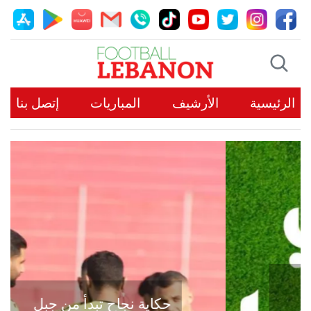
الرئيسية
الأرشيف
المباريات
إتصل بنا
حكاية نجاح تبدأ من جبل