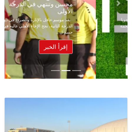
محسن وتنتهي في الدرجة
Next
Previous
الأولى
بعد موسم حافل بالإثارة والصراع في دوري
الدرجة الثانية، نجح الإخاء الأهلي عاليه في
حسم ل...
إقرأ الخبر