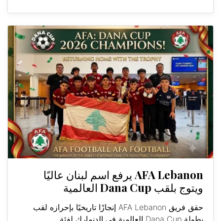
AFA Lebanon يرفع اسم لبنان عاليًا
ويتوج بلقب Dana Cup العالمية
حقق فريق AFA Lebanon إنجازًا تاريخيًا بإحرازه لقب
بطولة Dana Cup العالمية في الدنمارك لفئة...