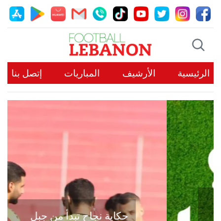
الرئيسية
الأرشيف
المباريات
إتصل بنا
حكاية نجاح تبدأ من جبل