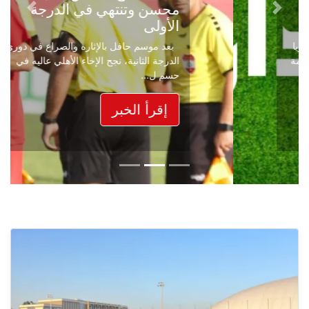
محسن وتنتهي في الدرجة
Next
Previous
الأولى
بعد موسم حافل بالإثارة والصراع في دوري
الدرجة الثانية، نجح الإخاء الأهلي عاليه في
حسم ل...
إقرأ الخبر