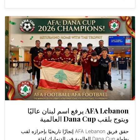
AFA Lebanon يرفع اسم لبنان عاليًا
ويتوج بلقب Dana Cup العالمية
حقق فريق AFA Lebanon إنجازًا تاريخيًا بإحرازه لقب
بطولة Dana Cup العالمية في الدنمارك لفئة...