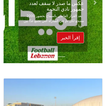
عكس ما صدر لا سقف لعدد
Next
Previous
جمهور نادي النجمة
بعد القرار القاضي بالسماح بحضور 2000
مشجع لكل نادٍ في المباراة التي تجمع غدًا بين
جويا ...
إقرأ الخبر