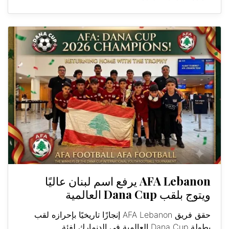
AFA Lebanon يرفع اسم لبنان عاليًا
ويتوج بلقب Dana Cup العالمية
حقق فريق AFA Lebanon إنجازًا تاريخيًا بإحرازه لقب
بطولة Dana Cup العالمية في الدنمارك لفئة...