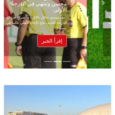
محسن وتنتهي في الدرجة
Next
Previous
الأولى
بعد موسم حافل بالإثارة والصراع في دوري
الدرجة الثانية، نجح الإخاء الأهلي عاليه في
حسم ل...
إقرأ الخبر