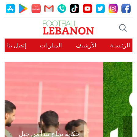
الرئيسية
الأرشيف
المباريات
إتصل بنا
حكاية نجاح تبدأ من جبل