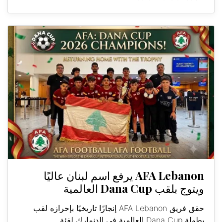
AFA Lebanon يرفع اسم لبنان عاليًا
ويتوج بلقب Dana Cup العالمية
حقق فريق AFA Lebanon إنجازًا تاريخيًا بإحرازه لقب
بطولة Dana Cup العالمية في الدنمارك لفئة...