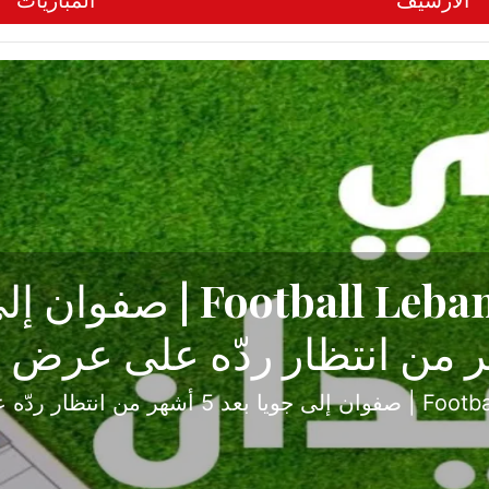
الأرشيف
المباريات
ح تبدأ من جبل محسن وتنته
أولى
ثارة والصراع في دوري الدرجة الثانية، نجح الإخاء الأ