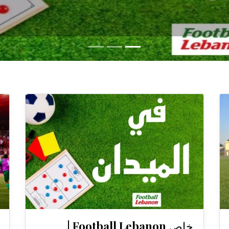
خاص Football Lebanon |