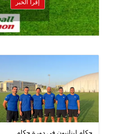
إقرأ الخبر
حكام لبنانيون في دورة حكام