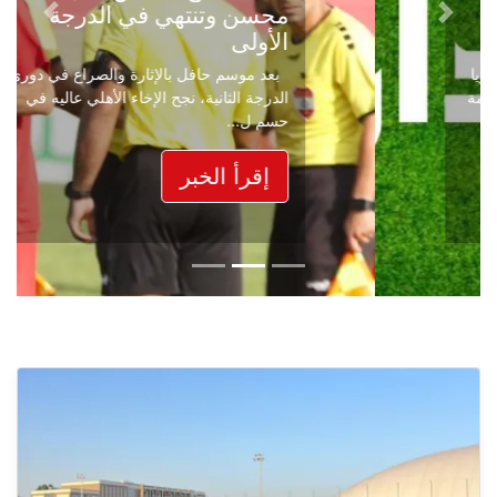
محسن وتنتهي في الدرجة
Next
Previous
الأولى
بعد موسم حافل بالإثارة والصراع في دوري
الدرجة الثانية، نجح الإخاء الأهلي عاليه في
حسم ل...
إقرأ الخبر