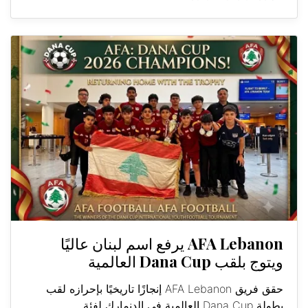
AFA Lebanon يرفع اسم لبنان عاليًا
ويتوج بلقب Dana Cup العالمية
حقق فريق AFA Lebanon إنجازًا تاريخيًا بإحرازه لقب
بطولة Dana Cup العالمية في الدنمارك لفئة...