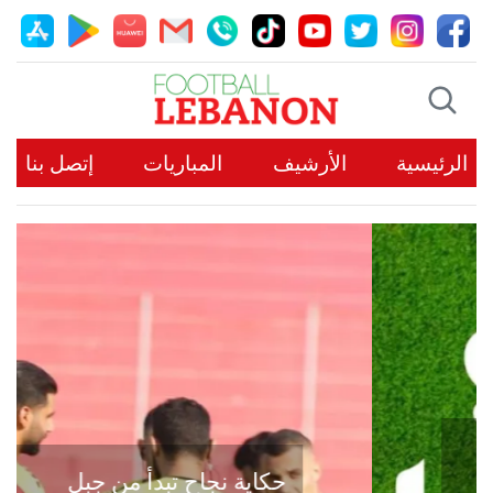
الرئيسية
الأرشيف
المباريات
إتصل بنا
حكاية نجاح تبدأ من جبل