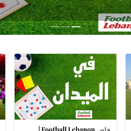
خاص Football Lebanon |