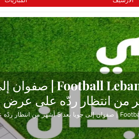
الأرشيف
المباريات
ح تبدأ من جبل محسن وتنته
أولى
ثارة والصراع في دوري الدرجة الثانية، نجح الإخاء الأ