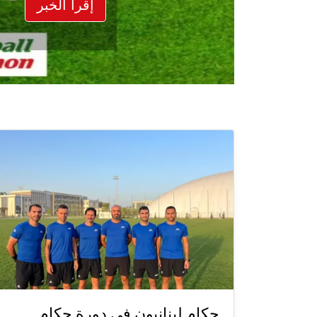
إقرأ الخبر
حكام لبنانيون في دورة حكام